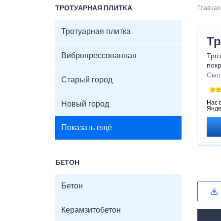
ТРОТУАРНАЯ ПЛИТКА
Главная
Тротуарная плитка
Тр
Вибропрессованная
Трот
пок
и га
Смо
Старый город
влаг
для 
проч
Нас 
Новый город
Янде
эле
Хара
Показать ещё
Р
Т
М
П
БЕТОН
М
Ц
Бетон
П
Керамзитобетон