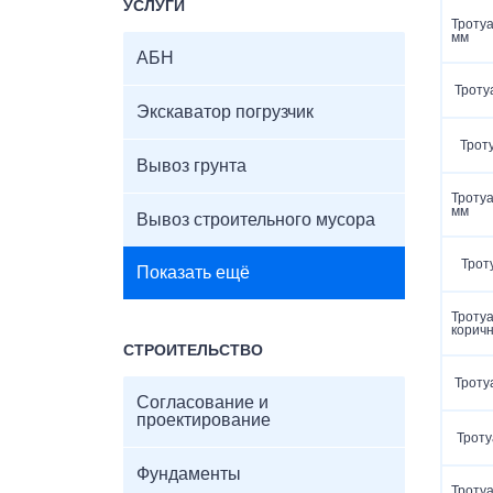
УСЛУГИ
Тротуа
мм
АБН
Троту
Экскаватор погрузчик
Трот
Вывоз грунта
Троту
мм
Вывоз строительного мусора
Трот
Показать ещё
Тротуа
корич
СТРОИТЕЛЬСТВО
Троту
Согласование и
проектирование
Троту
Фундаменты
Троту