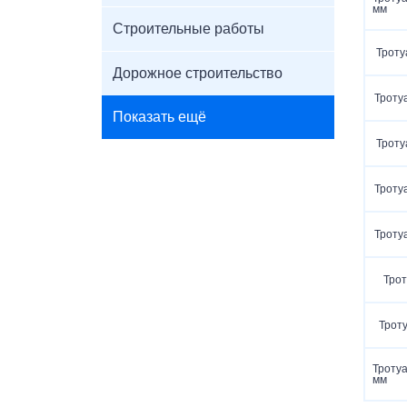
мм
Строительные работы
Троту
Дорожное строительство
Троту
Показать ещё
Троту
Троту
Троту
Трот
Троту
Тротуа
мм