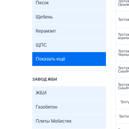
Тротуа
Песок
Оранж
Щебень
Тротуа
Керамзит
Тротуа
корич
ЩПС
Тротуа
Черны
Показать ещё
Тротуа
ColorM
ЗАВОД ЖБИ
Тротуа
Color
ЖБИ
Трот
Газобетон
Троту
Плиты Мобистек