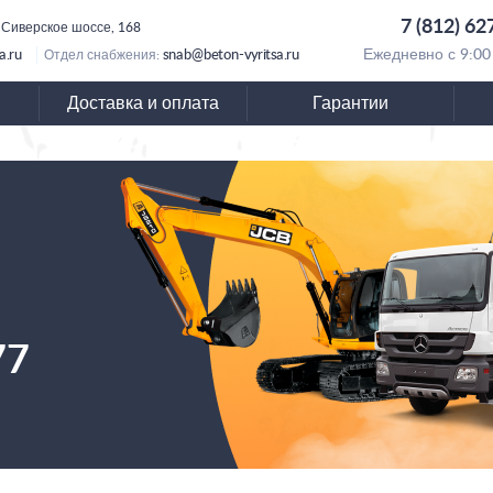
7 (812) 62
 Сиверское шоссе, 168
a.ru
snab@beton-vyritsa.ru
Ежедневно с 9:00
Отдел снабжения:
Доставка и оплата
Гарантии
77