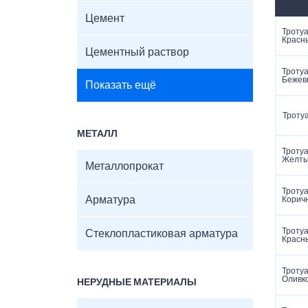
Цемент
Тротуа
Красн
Цементный раствор
Тротуа
Бежев
Показать ещё
Троту
МЕТАЛЛ
Тротуа
Желт
Металлопрокат
Тротуа
Арматура
Корич
Тротуа
Стеклопластиковая арматура
Красн
Тротуа
Оливк
НЕРУДНЫЕ МАТЕРИАЛЫ