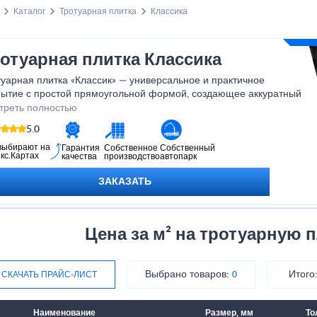
Каталог
Тротуарная плитка
Классика
отуарная плитка Классика
уарная плитка «Классик»
— универсальное и практичное
рытие с простой прямоугольной формой, создающее аккуратный
рмоничный рисунок. Она устойчива к механическим нагрузкам,
треть полностью
е и морозу, долго сохраняет цвет и форму. «Классик» подходит
5.0
тротуаров, дворов, парковок и пешеходных зон, обеспечивая
ное и эстетичное покрытие, легко комбинируемое с другими
выбирают на
Гарантия
Собственное
Собственный
кс.Картах
качества
производство
автопарк
ментами благоустройства.
ктеристики:
ЗАКАЗАТЬ
азмер: 200×100×60 мм
олщина: 40–80 мм
атериал: вибропрессованный бетон
Цена за м² на тротуарную 
рочность: ≥30 МПа
орозостойкость: F200
вета: серый, красный, графит, коричневый
Выбрано товаров:
Итого
СКАЧАТЬ ПРАЙС-ЛИСТ
0
оверхность: гладкая или фактурная
Наименование
Размер, мм
То