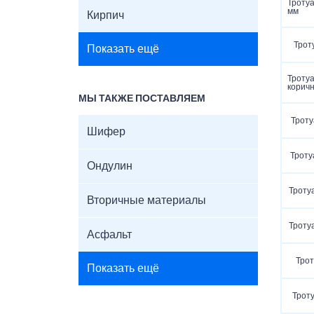
Троту
мм
Кирпич
Трот
Показать ещё
Тротуа
корич
МЫ ТАКЖЕ ПОСТАВЛЯЕМ
Троту
Шифер
Троту
Ондулин
Троту
Вторичные материалы
Троту
Асфальт
Трот
Показать ещё
Троту