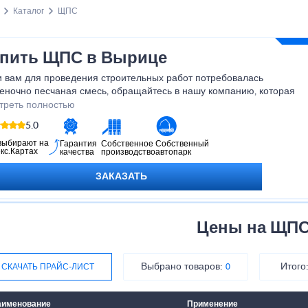
Каталог
ЩПС
пить ЩПС в Вырице
и вам для проведения строительных работ потребовалась
еночно песчаная смесь, обращайтесь в нашу компанию, которая
ративно доставит в необходимом объеме нерудный материал к
треть полностью
у его использования. Своим клиентам мы готовы предложить:
5.0
выбирают на
Гарантия
Собственное
Собственный
кс.Картах
качества
производство
автопарк
ЗАКАЗАТЬ
Цены на ЩП
Выбрано товаров:
Итого
СКАЧАТЬ ПРАЙС-ЛИСТ
0
аименование
Применение