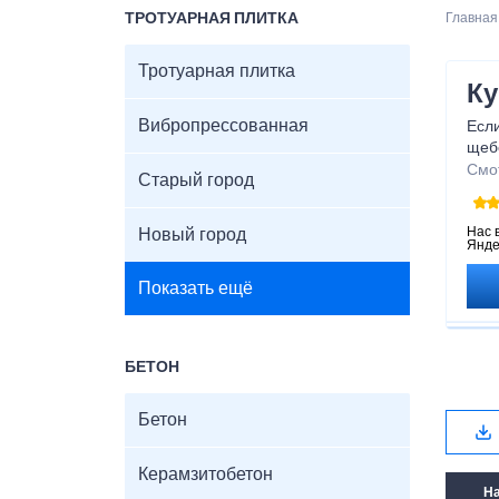
ТРОТУАРНАЯ ПЛИТКА
Главная
Тротуарная плитка
Ку
Вибропрессованная
Есл
щеб
опе
Смо
Старый город
мест
Нас 
Новый город
Янде
Показать ещё
БЕТОН
Бетон
Керамзитобетон
Н