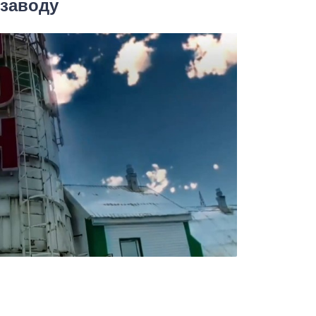
 заводу
ы