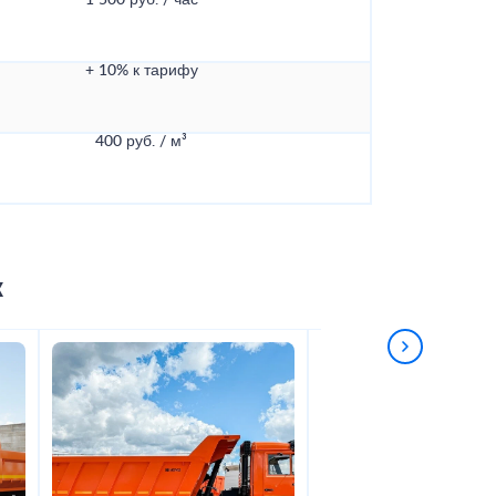
1 500 руб. / час
+ 10% к тарифу
400 руб. / м³
к