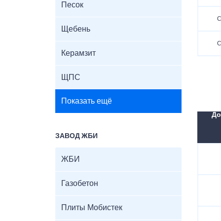
Песок
С
Щебень
С
Керамзит
ЩПС
Показать ещё
До
ЗАВОД ЖБИ
ЖБИ
Газобетон
Плиты Мобистек