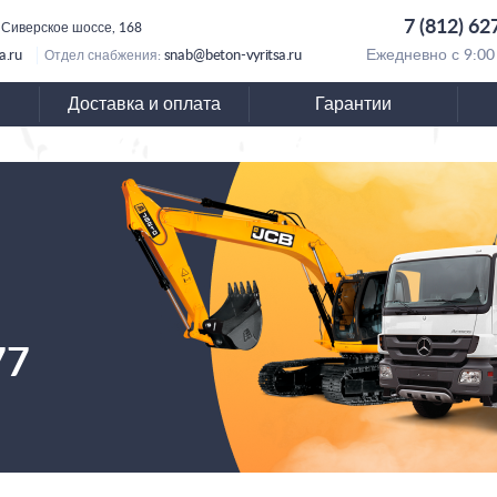
7 (812) 62
 Сиверское шоссе, 168
a.ru
snab@beton-vyritsa.ru
Ежедневно с 9:00
Отдел снабжения:
Доставка и оплата
Гарантии
77