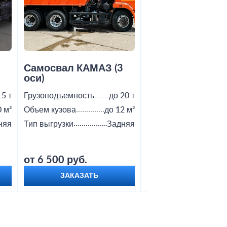
2
Самосвал КАМАЗ (3
Самосвал Shac
оси)
15 т
Грузоподъемность
до 20 т
Грузоподъемность
0 м³
Объем кузова
до 12 м³
Объем кузова
няя
Тип выгрузки
Задняя
Тип выгрузки
от 6 500 руб.
от 9 000 руб.
ЗАКАЗАТЬ
ЗАКАЗАТЬ