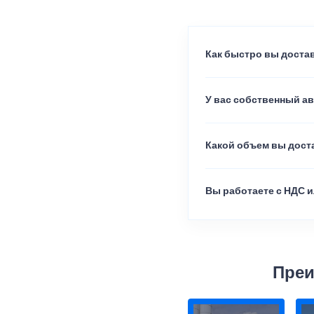
Как быстро вы достав
У вас собственный а
Какой объем вы доста
Вы работаете с НДС и
Преи