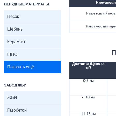
Наименован
НЕРУДНЫЕ МАТЕРИАЛЫ
Навоз конский пер
Песок
Навоз коровий пер
Щебень
Керамзит
П
ЩПС
Доставка (Цена за
Показать ещё
м³)
0-5 км
ЗАВОД ЖБИ
ЖБИ
6-10 км
Газобетон
11-15 км