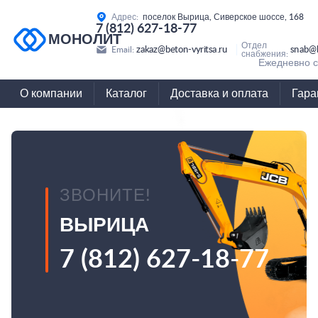
Адрес:
поселок Вырица, Сиверское шоссе, 168
7 (812) 627-18-77
МОНОЛИТ
Отдел
zakaz@beton-vyritsa.ru
snab@b
Email:
снабжения:
Ежедневно с
О компании
Каталог
Доставка и оплата
Гара
ЗВОНИТЕ!
ВЫРИЦА
7 (812) 627-18-77