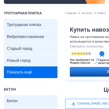
ТРОТУАРНАЯ ПЛИТКА
Главная
Каталог
Навоз
Тротуарная плитка
Купить наво
Вибропрессованная
Навоз на протяжении м
используется в качеств
почвы питательными ко
Смотреть полностью
Старый город
предлагается навоз в б
5.0
недорого купить навало
мешках, если, к пример
Нас выбирают на
Новый город
Гарант
Яндекс.Картах
качеств
растениям.
Показать ещё
Ц
БЕТОН
Бетон
СКАЧАТЬ ПРАЙС-ЛИС