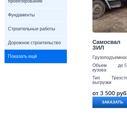
проектирование
Фундаменты
Строительные работы
Самосвал
Дорожное строительство
ЗИЛ
Показать ещё
Грузоподъемнос
Объем
до 5
кузова
Тип
Трехст
выгрузки
от 3 500 руб
ЗАКАЗАТЬ