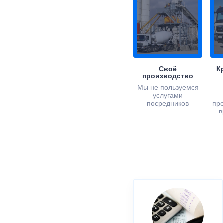
Своё
К
производство
Мы не пользуемся
услугами
посредников
пр
в