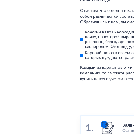
своего огорода.
Отметим, что сегодня в ка
собой различаются состав
Обратившись к нам, вы смо
Конский навоз необходи
почву, на которой выра
рыхлость, благодаря чем
кислородом. Этот вид у
Коровий навоз в своем 
которых нуждаются расте
Каждый из вариантов отли
компанию, то сможете рас
купить навоз с учетом всех
Заяв
Остав