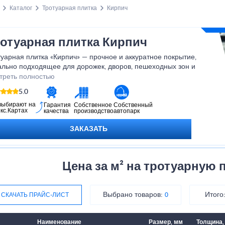
Каталог
Тротуарная плитка
Кирпич
отуарная плитка Кирпич
уарная плитка «Кирпич» — прочное и аккуратное покрытие,
ально подходящее для дорожек, дворов, пешеходных зон и
ъездов.
треть полностью
кладе доступно 45 м² готовой плитки.
5.0
товление под заказ — всего 2–3 дня, возможен выбор цвета и
выбирают на
Гарантия
Собственное
Собственный
кс.Картах
качества
производство
автопарк
мера.
ы уточнить все варианты и получить консультацию, оставьте
ЗАКАЗАТЬ
ку или свяжитесь с менеджером производства.
Цена за м² на тротуарную 
Выбрано товаров:
Итого
СКАЧАТЬ ПРАЙС-ЛИСТ
0
Наименование
Размер, мм
Толщина,