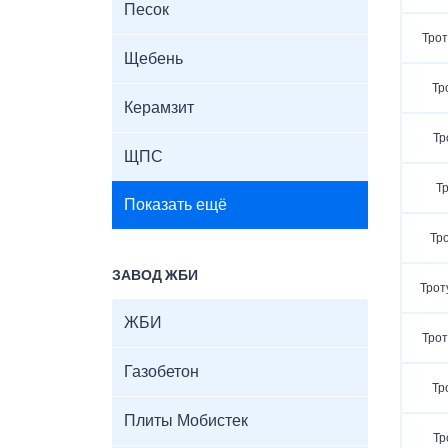
Песок
Трот
Щебень
Тр
Керамзит
Тр
ЩПС
Т
Показать ещё
Тр
ЗАВОД ЖБИ
Трот
ЖБИ
Трот
Газобетон
Тр
Плиты Мобистек
Тр