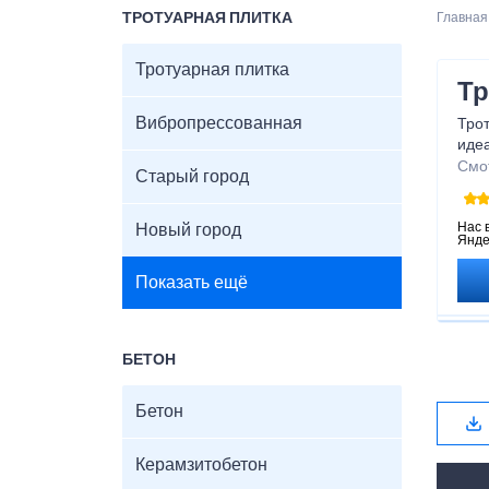
ТРОТУАРНАЯ ПЛИТКА
Главная
Тротуарная плитка
Тр
Вибропрессованная
Трот
иде
под
Смо
Старый город
На с
Изго
Нас 
Новый город
Янде
раз
Чтоб
Показать ещё
заяв
БЕТОН
Бетон
Керамзитобетон