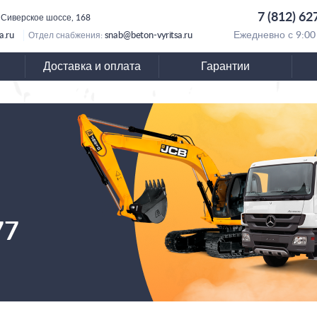
7 (812) 62
 Сиверское шоссе, 168
a.ru
snab@beton-vyritsa.ru
Ежедневно с 9:00
Отдел снабжения:
Доставка и оплата
Гарантии
77